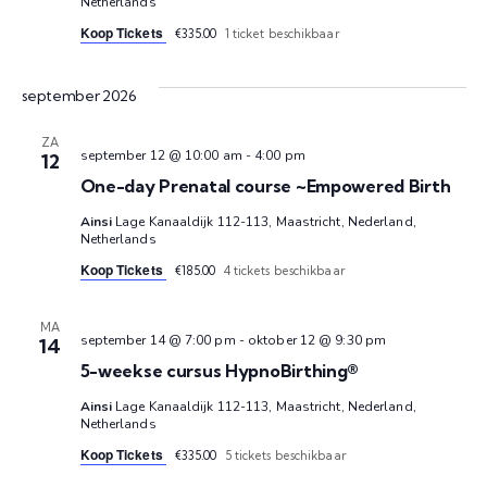
e
e
Netherlands
e
e
Koop Tickets
€335.00
1 ticket beschikbaar
m
n
r
e
t
e
september 2026
e
w
n
ZA
n
september 12 @ 10:00 am
-
4:00 pm
12
e
d
One-day Prenatal course ~Empowered Birth
t
e
a
Ainsi
Lage Kanaaldijk 112-113, Maastricht, Nederland,
t
Netherlands
r
e
u
Koop Tickets
€185.00
4 tickets beschikbaar
g
m
n
a
.
MA
september 14 @ 7:00 pm
-
oktober 12 @ 9:30 pm
14
Z
v
5-weekse cursus HypnoBirthing®
e
o
Ainsi
Lage Kanaaldijk 112-113, Maastricht, Nederland,
Netherlands
n
e
Koop Tickets
€335.00
5 tickets beschikbaar
n