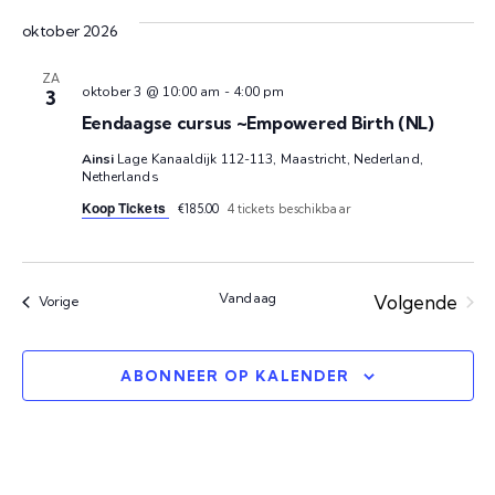
k
a
oktober 2026
v
e
ZA
oktober 3 @ 10:00 am
-
4:00 pm
3
i
n
Eendaagse cursus ~Empowered Birth (NL)
g
Ainsi
Lage Kanaaldijk 112-113, Maastricht, Nederland,
e
a
Netherlands
Koop Tickets
€185.00
4 tickets beschikbaar
t
n
i
w
e
Vandaag
Volgende
Evenementen
Vorige
e
Eveneme
ABONNEER OP KALENDER
e
r