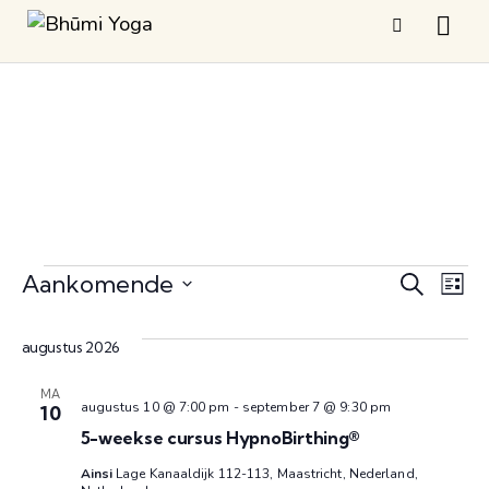
E
E
Aankomende
Z
L
o
v
S
i
v
e
j
e
augustus 2026
e
k
s
l
e
e
t
n
MA
e
n
augustus 10 @ 7:00 pm
-
september 7 @ 9:30 pm
10
n
e
c
5-weekse cursus HypnoBirthing®
t
m
Ainsi
Lage Kanaaldijk 112-113, Maastricht, Nederland,