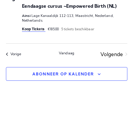
e
o
Eendaagse cursus ~Empowered Birth (NL)
n
e
Ainsi
Lage Kanaaldijk 112-113, Maastricht, Nederland,
n
Netherlands
k
Koop Tickets
a
€185.00
5 tickets beschikbaar
v
e
i
Vandaag
Volgende
Evenementen
Vorige
n
Eveneme
g
e
a
ABONNEER OP KALENDER
t
n
i
w
e
e
e