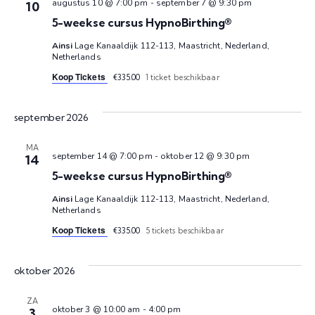
e
n
augustus 10 @ 7:00 pm
-
september 7 @ 9:30 pm
10
n
e
c
5-weekse cursus HypnoBirthing®
t
m
Ainsi
Lage Kanaaldijk 112-113, Maastricht, Nederland,
e
e
Netherlands
e
e
Koop Tickets
€335.00
1 ticket beschikbaar
m
n
r
e
t
e
september 2026
e
w
n
MA
n
september 14 @ 7:00 pm
-
oktober 12 @ 9:30 pm
14
e
d
5-weekse cursus HypnoBirthing®
t
e
a
Ainsi
Lage Kanaaldijk 112-113, Maastricht, Nederland,
t
Netherlands
r
e
u
Koop Tickets
€335.00
5 tickets beschikbaar
g
m
n
a
.
oktober 2026
Z
v
ZA
oktober 3 @ 10:00 am
-
4:00 pm
3