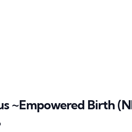
us ~Empowered Birth (N
0