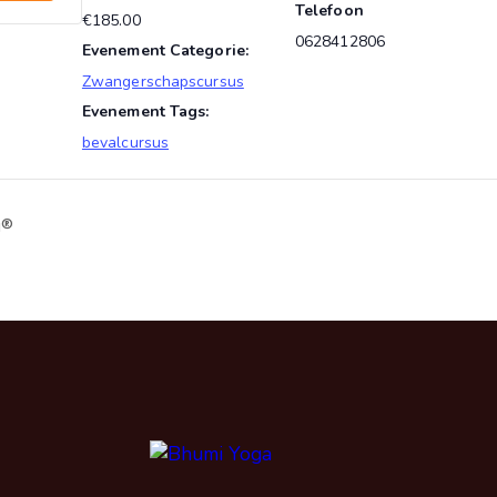
Telefoon
€185.00
0628412806
Evenement Categorie:
Zwangerschapscursus
Evenement Tags:
bevalcursus
g®